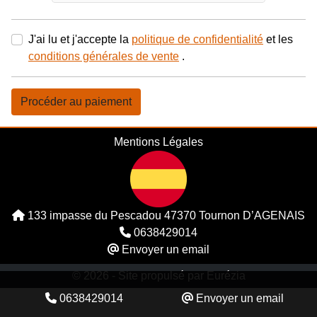
J'ai lu et j'accepte la
politique de confidentialité
et les
conditions générales de vente
.
Procéder au paiement
Mentions Légales
133 impasse du Pescadou 47370 Tournon D’AGENAIS
0638429014
Envoyer un email
© 2026 -
Site propulsé par Eurézia
0638429014
Envoyer un email